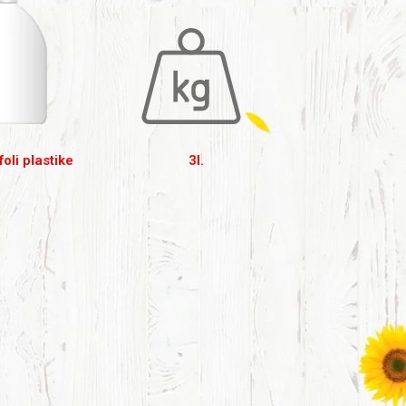
foli plastike
3l.