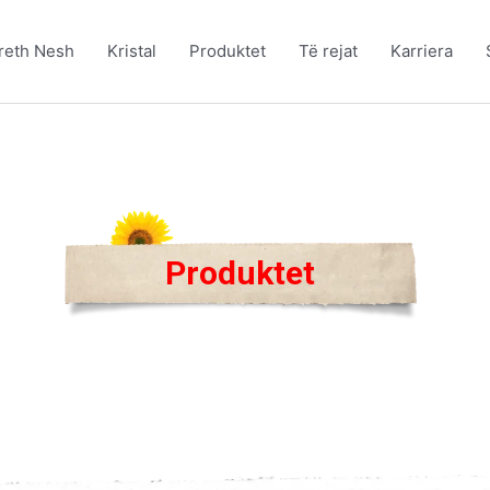
reth Nesh
Kristal
Produktet
Të rejat
Karriera
Produktet