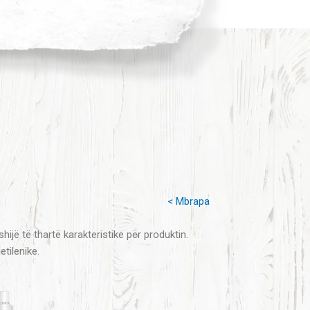
< Mbrapa
hijë të thartë karakteristike për produktin.
tilenike.