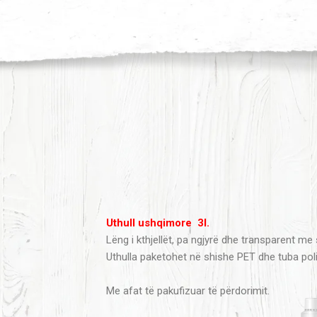
Uthull ushqimore 3l.
Lëng i kthjellët, pa ngjyrë dhe transparent me s
Uthulla paketohet në shishe PET dhe tuba polie
Me afat të pakufizuar të përdorimit.