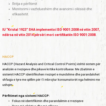
Rritja e përfitimit
Monitorimi i vazhdueshëm dhe avancimi i cilësisë dhe
efikasitetit.
IU “Kristal 1923” SHA implementoi ISO 9001:2008 në vitin 2007,
ndërsa në vitin 2014 përsëri mori certifikatën ISO 9001:2008.
HACCP
HACCP (Hazard Analysis and Critical Control Points) është sistem për
analizën e rreziqeve dhe pikave kritike kontrolluese. Me zbatimin e
sistemit HACCP identifikohen rreziqet e mundshme dhe parandalohet
shfaqja e tyre me qëllim për t’i mbrojtur konsumatorët nga helmimi me
ushqim.
Përfitimet nga sistemi HACCP:
Fokus në identifikimin dhe parandalimin e rreziqeve