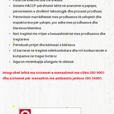
Puna më efektive dhe më efikase
Sistemi HACCP përshtatet lehtë në avancimin e pajisjes,
përmirësimin e zhvillimit teknologjik dhe procesit prodhues.
Përmirëson marrëdhëniet mes prodhuesve të ushqimit dhe
inspektorëve për ushqim, por edhe mes prodhuesve dhe
blerësve/klientëve.
Nxit tregtinë me rritjen e besueshmërisë mes prodhuesve dhe
tregtarëve
Përmbush pritjet dhe kërkesat e blerësve
Ul barrierat në tregtinë ndërkombëtare dhe rrit konkurrencën e
kompanive në tregun botëror.
Siguron mirëmbajtje afatgjate të cilësisë
Integrohet lehtë me sistemet e menaxhimit me cilësi ISO 9001
dhe sistemet për menaxhim me ambientin jetësor ISO 14001.