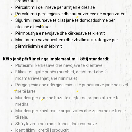
organizatës
Përcaktimi i qëllimeve për arritjen e cilësisë
Përcaktimi i përgjegjësive dhe autorizimeve në organizatën
Sigurimi i resurseve të cilat janë të domosdoshme për
cilësinë e dëshiruar
Përmbushja e nevojave dhe kërkesave të klientit
Monitorimi i vazhdueshëm dhe zhvillimi i strategjive për
përmirësimin e shërbimit
Këto janë përftimet nga implementimi i këtij standardi:
Plotësimi i kërkesave dhe nevojave të klientëve
Efikasiteti gjatë punës (humbjet, dështimet dhe
mosmarrëveshjet janë minimale)
Përgjegjësia dhe ndërgjegjësimi i të punësuarve janë në nivel
më të lartë.
Mundësi për garë në bazë të njëjtë me organizata më të
mëdha.
Mundësi për zhvillimin e organizatës dhe zgjerime në tregje
të reja.
Shfrytëzimi më i mire i kohës dhe resurseve
Identifikimi i drejtë i produktit