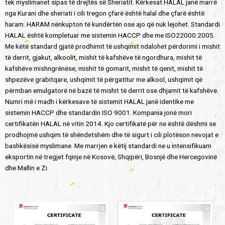
tek myslimanet sipas të drejtës së Sheriatit. Kërkesat HALAL janë marrë
nga Kurani dhe sheriati i cili tregon çfarë është halal dhe çfarë është
haram. HARAM nënkupton të kundërtën ose ajo që nuk lejohet. Standardi
HALAL është kompletuar me sistemin HACCP dhe me ISO22000:2005.
Me këtë standard gjatë prodhimit të ushqimit ndalohet përdorimi i mishit
të derrit, gjakut, alkoolit, mishit të kafshëve të ngordhura, mishit të
kafshëve mishngrënëse, mishit të gomarit, mishit të qenit, mishit të
shpezëve grabitqare, ushqimit të përgatitur me alkool, ushqimit që
përmban emulgatorë në bazë të mishit të derrit ose dhjamit të kafshëve.
Numri më i madh i kërkesave të sistemit HALAL janë identike me
sistemin HACCP dhe standardin ISO 9001. Kompania jonë mori
certifikatën HALAL në vitin 2014. Kjo certifikatë për ne është dëshmi se
prodhojmë ushqim të shëndetshëm dhe të sigurt i cili plotëson nevojat e
bashkësisë myslimane. Me marrjen e këtij standardi ne u intensifikuam
eksportin në tregjet fqinje në Kosovë, Shqipëri, Bosnjë dhe Hercegovinë
dhe Mallin e Zi.