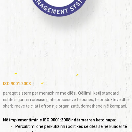
ISO 9001:2008
paraqet sistem për menaxhim me cilësi. Qëllimi i këtij standardi
është sigurimi i cilësisë gjatë proceseve të punës, të produkteve dhe
shërbimeve të cilat i ofron një organizatë, domethënë një kompani.
Në implementimin e ISO 9001:2008 ndërmerren këto hapa:
Përcaktimi dhe përkufizimi i politikës së cilësisë në kuadër të