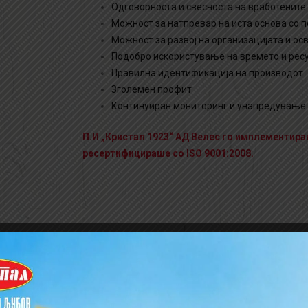
Одговорноста и свесноста на вработените 
Можност за натпревар на иста основа со 
Можност за развој на организацијата и ос
Подобро искористување на времето и рес
Правилна идентификација на производот
Зголемен профит
Континуиран мониторинг и унапредување н
П.И „Кристал 1923“ АД Велес го имплементираше
ресертифицираше со ISO 9001:2008.
ts) е систем за анализа на
мена на HACCP системот се
сти и спречување на нивната
ње со храна.