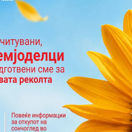
а опасностите
а напредување на опремата,
производствениот процес
лите на храна и инспекторите
пувачите/клиентите
е на довербата помеѓу
 купувачите
трговија и ја зголемува
иот пазар
валитетот
вување со квалитет ISO 9001 и
дина ISO 14001.
ање со квалитет ISO 9001 и
а ISO 14001.