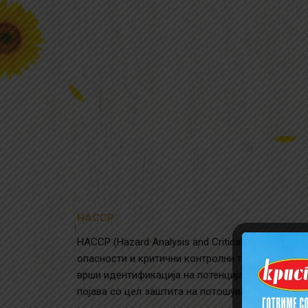
HACCP
HACCP (Hazard Analysis and Critical Control Poin
опасности и критични контролни точки. Со при
врши идентификација на потенцијалните опасно
појава со цел заштита на потошувачите од труе