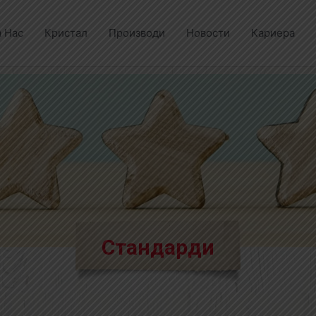
а Нас
Кристал
Производи
Новости
Кариера
Стандарди