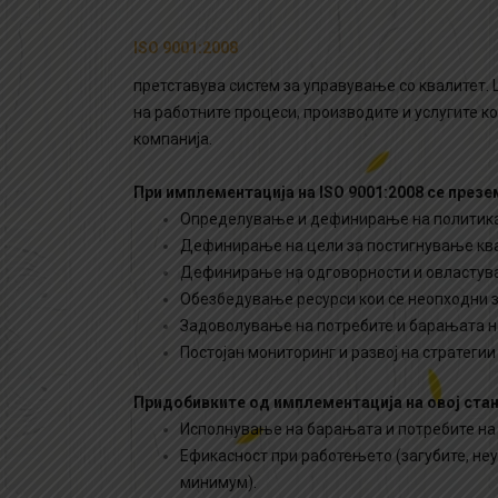
ISO 9001:2008
претставува систем за управување со квалитет.
на работните процеси, производите и услугите к
компанија.
При имплементација на ISO 9001:2008 се презе
Определување и дефинирање на политика 
Дефинирање на цели за постигнување кв
Дефинирање на одговорности и овластув
Обезбедување ресурси кои се неопходни з
Задоволување на потребите и барањата н
Постојан мониторинг и развој на стратеги
Придобивките од имплементација на овој стан
Исполнување на барањата и потребите на
Ефикасност при работењето (загубите, неу
минимум).