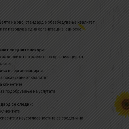
 Целта на овој стандард е обезбедување квалитет
ои ги извршува една организација, односно
маат следните чекори:
за квалитет во рамките на организацијата
алитет
ања во организацијата
а посакуваниот квалитет
а клиентите
и за подобрување на услугата
дард се следни:
 клиентите
спесите и неусогласеностите се сведени на