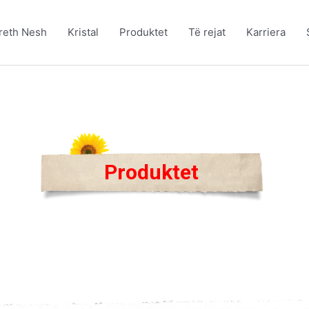
reth Nesh
Kristal
Produktet
Të rejat
Karriera
Produktet