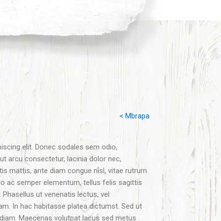
< Mbrapa
iscing elit. Donec sodales sem odio,
t arcu consectetur, lacinia dolor nec,
is mattis, ante diam congue nisl, vitae rutrum
 ac semper elementum, tellus felis sagittis
Phasellus ut venenatis lectus, vel
m. In hac habitasse platea dictumst. Sed ut
es diam. Maecenas volutpat lacus sed metus