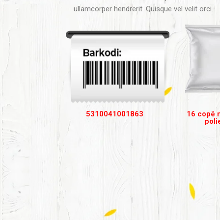
ullamcorper hendrerit. Quisque vel velit orci.
5310041001863
16 copë 
poli