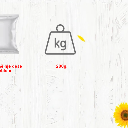
në një qese
200g.
etileni