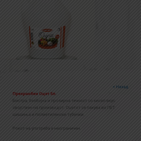
< Назад
Прехранбен Оцет 5л.
Бистра, безбојна и проѕирна течност со кисел вкус
својствен на производот. Оцетот се пакува во ПЕТ
шишиња и полиетиленски тубички.
Рокот на употреба е неограничен.