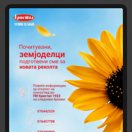
5310041005120
4 туби во пластична фолија