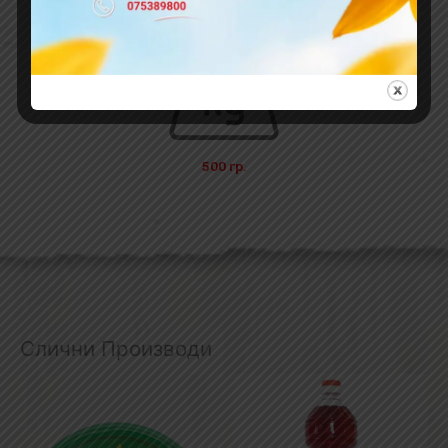
10 парчиња во полиетиленски ќесиња
500 гр.
Слични Производи