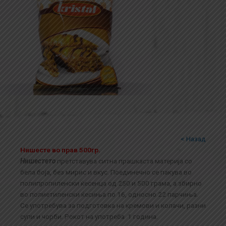
< Назад
Нишесте во прав 500гр.
Нишестето
претставува ситна прашкаста материја со
бела боја, без мирис и вкус. Поединечно се пакува во
полипропиленски ќесенца од 250 и 500 грама, а збирно
во полиетиленски ќесиња по 16, односно 22 парчиња.
Се употребува за подготовка на кремови и колачи, разни
супи и чорби. Рокот на употреба 1 година.