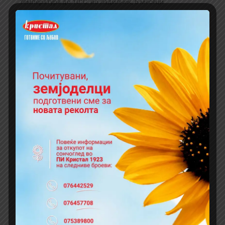
температура до 10°С, во ладилник, 6 месеци.
5310041005007
12 парчиња во картонска кутија