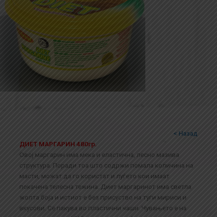
< Назад
ДИЕТ МАРГАРИН 480гр.
Овој маргарин има мека и еластична, лесно мазива
структура. Поради тоа што содржи помала количина на
масти, можат да го користат и луѓето кои имаат
покачена телесна тежина. Диет маргаринот има светла
жолта боја и истиот е без присуство на туѓи мириси и
вкусови. Се пакува во пластични чаши. Чувањето е на