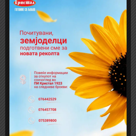
5310041001962
16 парчиња во полиетиленски ќесиња