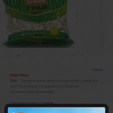
< Назад
Грав 400гр.
Грав
– Здрави и зрели зрна со воедначена големина и
боја. Производот поединечно се пакува во
полипропиленски ќесенца.
Рок на употреба 2 години.